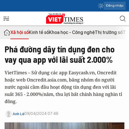
Đăng nhập
Xã hội số
Kinh tế số
Khoa học - Công nghệ
Thị trường số
Th
Phá đường dây tín dụng đen cho
vay qua app với lãi suất 2.000%
VietTimes – Sử dụng các app Easycash.vn, Oncredit
hoặc web Oncredit.asia.com, băng nhóm do người
nước ngoài cầm đầu hoạt động tín dụng đen với lãi
suất 365 - 2.000%/năm, thu lợi bất chính hàng nghìn tỉ
đồng.
09/04/2024 07:46
Anh Lê