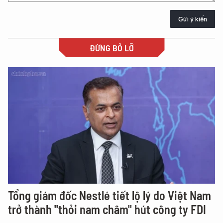
Gửi ý kiến
ĐỪNG BỎ LỠ
Tổng giám đốc Nestlé tiết lộ lý do Việt Nam
trở thành "thỏi nam châm" hút công ty FDI