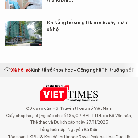
Đà Nẵng bổ sung 6 khu vực xây nhà ở
xã hội
Xã hội số
Kinh tế số
Khoa học - Công nghệ
Thị trường số
Th
Cơ quan của Hội Truyền thông số Việt Nam
Giấy phép hoạt động báo chí số 165/GP-BVHTTDL do Bộ Văn hóa,
Thể thao và Du lịch cấp ngày 27/11/2025
Tổng Biên tập:
Nguyễn Bá Kiên
Tòa soạn: LK16-18, Khu đô thị Hinode Royal Park, xã Hoài Đức, Hà