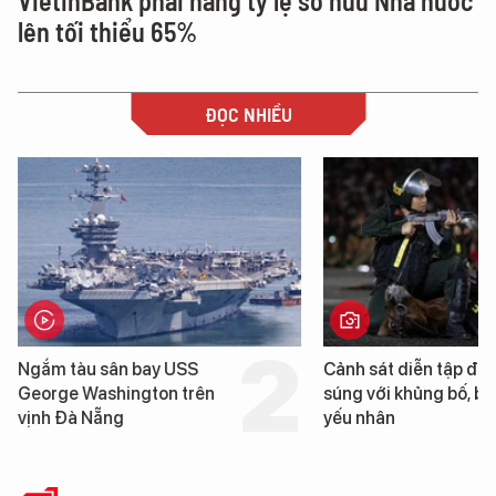
VietinBank phải nâng tỷ lệ sở hữu Nhà nước
lên tối thiểu 65%
ĐỌC NHIỀU
Ngắm tàu sân bay USS
Cảnh sát diễn tập đấ
George Washington trên
súng với khủng bố, bả
vịnh Đà Nẵng
yếu nhân