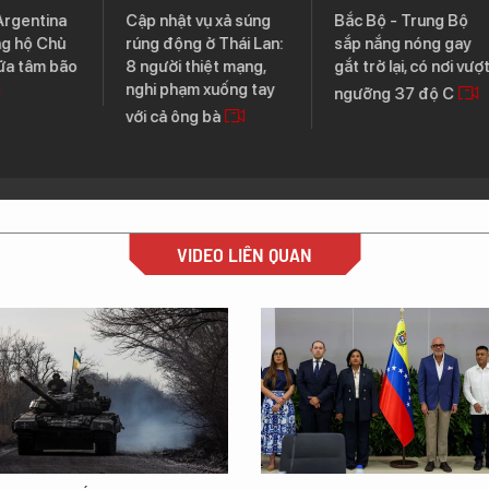
tina
Cập nhật vụ xả súng
Bắc Bộ - Trung Bộ
 Chủ
rúng động ở Thái Lan:
sắp nắng nóng gay
âm bão
8 người thiệt mạng,
gắt trở lại, có nơi vượt
nghi phạm xuống tay
ngưỡng 37 độ C
với cả ông bà
VIDEO LIÊN QUAN