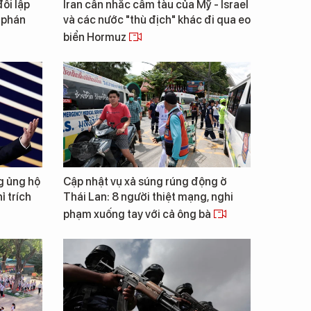
ối lập
Iran cân nhắc cấm tàu của Mỹ - Israel
 phán
và các nước "thù địch" khác đi qua eo
biển Hormuz
g ủng hộ
Cập nhật vụ xả súng rúng động ở
ỉ trích
Thái Lan: 8 người thiệt mạng, nghi
phạm xuống tay với cả ông bà