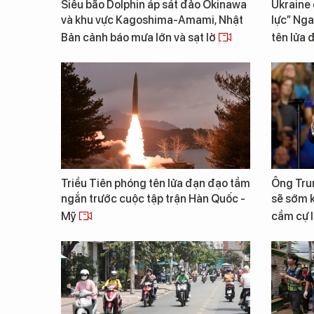
Siêu bão Dolphin áp sát đảo Okinawa
Ukraine 
và khu vực Kagoshima-Amami, Nhật
lực” Nga
Bản cảnh báo mưa lớn và sạt lở
tên lửa
Triều Tiên phóng tên lửa đạn đạo tầm
Ông Trum
ngắn trước cuộc tập trận Hàn Quốc -
sẽ sớm k
Mỹ
cầm cự 