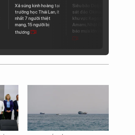
Xả súng kinh hoàng tại
Siêu bão Dolphin áp
trường học Thái Lan, ít
sát đảo Okinawa và
nhất 7 người thiệt
khu vực Kagoshima-
mạng, 15 người bị
Amami, Nhật Bản cảnh
báo mưa lớn và sạt lở
thương