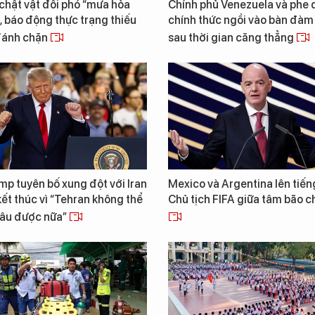
chật vật đối phó “mưa hỏa
Chính phủ Venezuela và phe đ
, báo động thực trạng thiếu
chính thức ngồi vào bàn đàm
 đánh chặn
sau thời gian căng thẳng
p tuyên bố xung đột với Iran
Mexico và Argentina lên tiến
ết thúc vì “Tehran không thể
Chủ tịch FIFA giữa tâm bão ch
lâu được nữa”