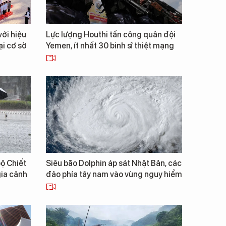
với hiệu
Lực lượng Houthi tấn công quân đội
ại cơ sở
Yemen, ít nhất 30 binh sĩ thiệt mạng
bộ Chiết
Siêu bão Dolphin áp sát Nhật Bản, các
gia cảnh
đảo phía tây nam vào vùng nguy hiểm