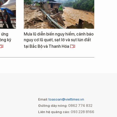
h ứng
Mưa lũ diễn biến nguy hiểm, cảnh báo
óng kỷ
nguy cơ lũ quét, sạt lở và sụt lún đất
tại Bắc Bộ và Thanh Hóa
Email:
toasoan@viettimes.vn
Đường dây nóng:
0862 774 832
Liên hệ quảng cáo:
093 228 8166