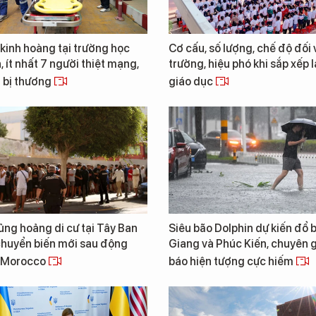
kinh hoàng tại trường học
Cơ cấu, số lượng, chế độ đối 
, ít nhất 7 người thiệt mạng,
trưởng, hiệu phó khi sắp xếp l
 bị thương
giáo dục
ng hoảng di cư tại Tây Ban
Siêu bão Dolphin dự kiến đổ 
chuyển biến mới sau động
Giang và Phúc Kiến, chuyên 
a Morocco
báo hiện tượng cực hiếm