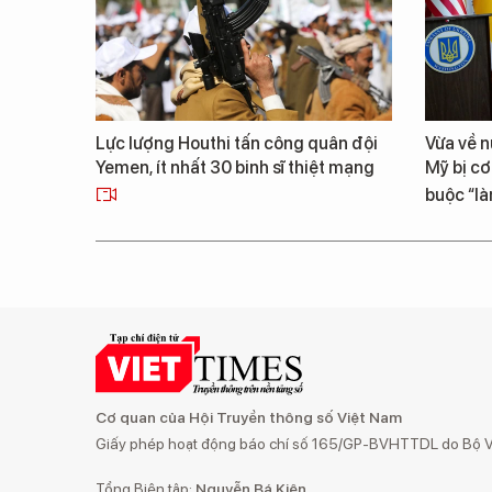
Lực lượng Houthi tấn công quân đội
Vừa về n
Yemen, ít nhất 30 binh sĩ thiệt mạng
Mỹ bị c
buộc “là
Cơ quan của Hội Truyền thông số Việt Nam
Giấy phép hoạt động báo chí số 165/GP-BVHTTDL do Bộ Vă
Tổng Biên tập:
Nguyễn Bá Kiên