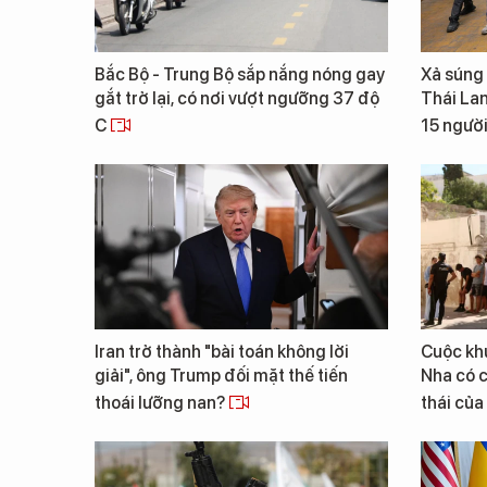
Bắc Bộ - Trung Bộ sắp nắng nóng gay
Xả súng 
gắt trở lại, có nơi vượt ngưỡng 37 độ
Thái Lan
C
15 người
Iran trở thành "bài toán không lời
Cuộc khủ
giải", ông Trump đối mặt thế tiến
Nha có 
thoái lưỡng nan?
thái củ