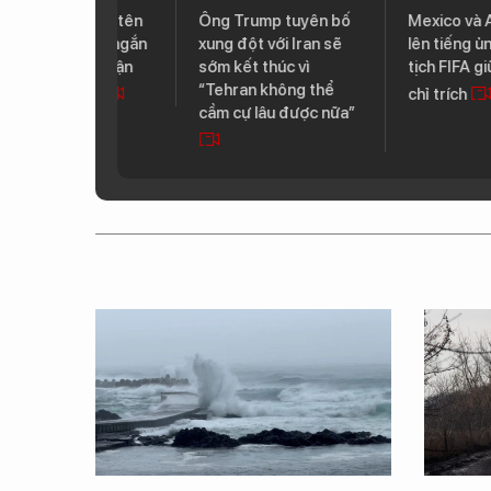
Tiên phóng tên
Ông Trump tuyên bố
Mexico và Argen
n đạo tầm ngắn
xung đột với Iran sẽ
lên tiếng ủng hộ
cuộc tập trận
sớm kết thúc vì
tịch FIFA giữa t
“Tehran không thể
uốc - Mỹ
chỉ trích
cầm cự lâu được nữa”