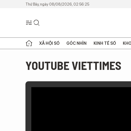
Thứ Bảy, ngày 08/08/2026, 02:56:25
XÃ HỘI SỐ
GÓC NHÌN
KINH TẾ SỐ
KHO
YOUTUBE VIETTIMES