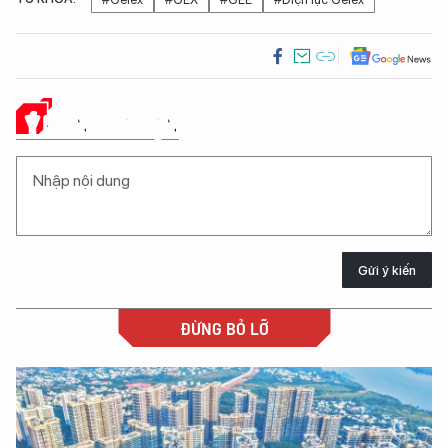
Ý KIẾN CỦA BẠN
Gửi ý kiến
ĐỪNG BỎ LỠ