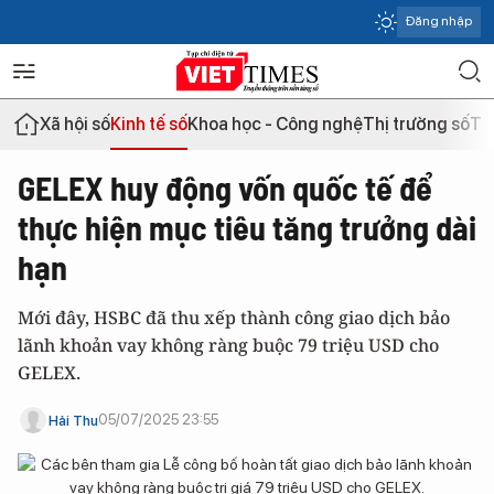
Đăng nhập
Xã hội số
Kinh tế số
Khoa học - Công nghệ
Thị trường số
Th
GELEX huy động vốn quốc tế để
thực hiện mục tiêu tăng trưởng dài
hạn
Mới đây, HSBC đã thu xếp thành công giao dịch bảo
lãnh khoản vay không ràng buộc 79 triệu USD cho
GELEX.
05/07/2025 23:55
Hải Thu