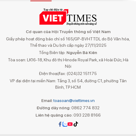
Cơ quan của Hội Truyền thông số Việt Nam
Giấy phép hoạt động báo chí số 165/GP-BVHTTDL do Bộ Văn hóa,
Thể thao và Du lịch cấp ngày 27/11/2025
Tổng Biên tập:
Nguyễn Bá Kiên
Tòa soạn: LK16-18, Khu đô thị Hinode Royal Park, xã Hoài Đức, Hà
Nội
Điện thoại/fax: (024)32 151175
VP đại diện tại miền Nam: Tầng 3, số 54, đường C1, phường Tân
Bình, TP.HCM
Email:
toasoan@viettimes.vn
Đường dây nóng:
0862 774 832
Liên hệ quảng cáo:
093 228 8166