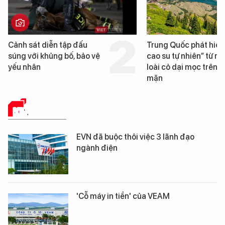
Cảnh sát diễn tập đấu
Trung Quốc phát hiện
súng với khủng bố, bảo vệ
cao su tự nhiên” từ m
yếu nhân
loài cỏ dại mọc trên đ
mặn
KINH TẾ SỐ
EVN đã buộc thôi việc 3 lãnh đạo
ngành điện
'Cỗ máy in tiền' của VEAM