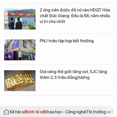
2 ứng viên được đề cử vào HĐQT Hóa
chất Đức Giang: Đều là 8X, nắm nhiều
vị trí chủ chốt
PNJ triệu tập họp bất thường
Giá vàng thế giới tăng vọt, SJC tăng
thêm 2,3 triệu đồng/lượng
Xã hội số
Kinh tế số
Khoa học - Công nghệ
Thị trường số
Th