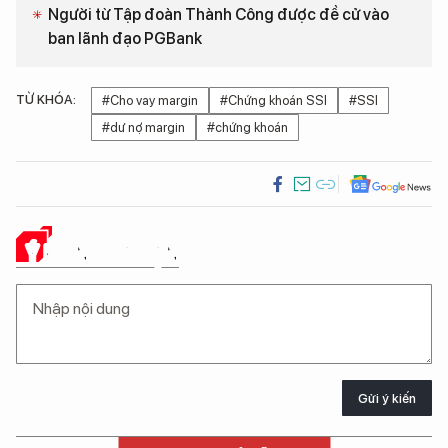
Người từ Tập đoàn Thành Công được đề cử vào
ban lãnh đạo PGBank
TỪ KHÓA:
#Cho vay margin
#Chứng khoán SSI
#SSI
#dư nợ margin
#chứng khoán
Ý KIẾN CỦA BẠN
Gửi ý kiến