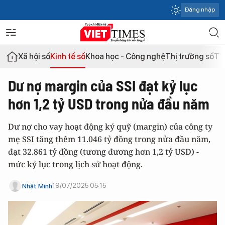
Đăng nhập
Xã hội số
Kinh tế số
Khoa học - Công nghệ
Thị trường số
Th
Dư nợ margin của SSI đạt kỷ lục
hơn 1,2 tỷ USD trong nửa đầu năm
Dư nợ cho vay hoạt động ký quỹ (margin) của công ty
mẹ SSI tăng thêm 11.046 tỷ đồng trong nửa đầu năm,
đạt 32.861 tỷ đồng (tương đương hơn 1,2 tỷ USD) -
mức kỷ lục trong lịch sử hoạt động.
19/07/2025 05:15
Nhật Minh