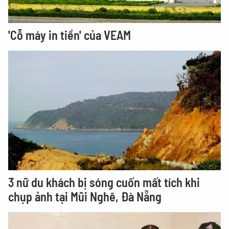
'Cỗ máy in tiền' của VEAM
3 nữ du khách bị sóng cuốn mất tích khi
chụp ảnh tại Mũi Nghê, Đà Nẵng