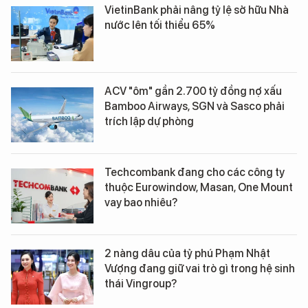
VietinBank phải nâng tỷ lệ sở hữu Nhà
nước lên tối thiểu 65%
ACV "ôm" gần 2.700 tỷ đồng nợ xấu
Bamboo Airways, SGN và Sasco phải
trích lập dự phòng
Techcombank đang cho các công ty
thuộc Eurowindow, Masan, One Mount
vay bao nhiêu?
2 nàng dâu của tỷ phú Phạm Nhật
Vượng đang giữ vai trò gì trong hệ sinh
thái Vingroup?