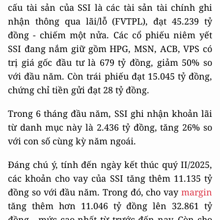
cấu tài sản của SSI là các tài sản tài chính ghi
nhận thông qua lãi/lỗ (FVTPL), đạt 45.239 tỷ
đồng - chiếm một nửa. Các cổ phiếu niêm yết
SSI đang nắm giữ gồm HPG, MSN, ACB, VPS có
trị giá gốc đầu tư là 679 tỷ đồng, giảm 50% so
với đầu năm. Còn trái phiếu đạt 15.045 tỷ đồng,
chứng chỉ tiền gửi đạt 28 tỷ đồng.
Trong 6 tháng đầu năm, SSI ghi nhận khoản lãi
từ danh mục này là 2.436 tỷ đồng, tăng 26% so
với con số cùng kỳ năm ngoái.
Đáng chú ý, tính đến ngày kết thúc quý II/2025,
các khoản cho vay của SSI tăng thêm 11.135 tỷ
đồng so với đầu năm. Trong đó, cho vay
margin
tăng thêm hơn 11.046 tỷ đồng lên 32.861 tỷ
đồng - mức cao nhất từ trước đến nay. Còn cho