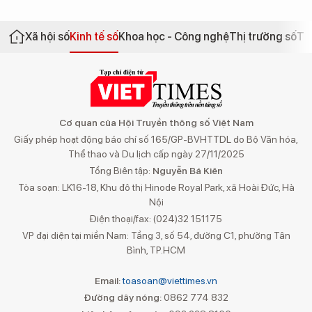
Xã hội số
Kinh tế số
Khoa học - Công nghệ
Thị trường số
Th
Cơ quan của Hội Truyền thông số Việt Nam
Giấy phép hoạt động báo chí số 165/GP-BVHTTDL do Bộ Văn hóa,
Thể thao và Du lịch cấp ngày 27/11/2025
Tổng Biên tập:
Nguyễn Bá Kiên
Tòa soạn: LK16-18, Khu đô thị Hinode Royal Park, xã Hoài Đức, Hà
Nội
Điện thoại/fax: (024)32 151175
VP đại diện tại miền Nam: Tầng 3, số 54, đường C1, phường Tân
Bình, TP.HCM
Email:
toasoan@viettimes.vn
Đường dây nóng:
0862 774 832