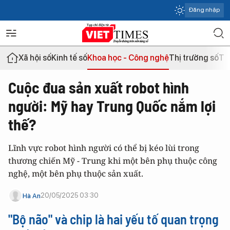
Đăng nhập
Xã hội số
Kinh tế số
Khoa học - Công nghệ
Thị trường số
Th
Cuộc đua sản xuất robot hình
người: Mỹ hay Trung Quốc nắm lợi
thế?
Lĩnh vực robot hình người có thể bị kéo lùi trong
thương chiến Mỹ - Trung khi một bên phụ thuộc công
nghệ, một bên phụ thuộc sản xuất.
20/05/2025 03:30
Hà An
"Bộ não" và chip là hai yếu tố quan trọng