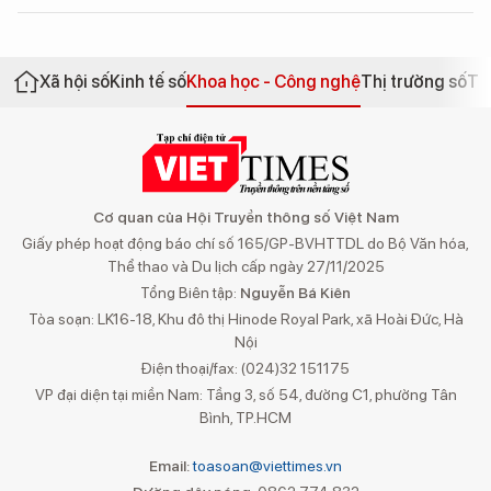
Xã hội số
Kinh tế số
Khoa học - Công nghệ
Thị trường số
Th
Cơ quan của Hội Truyền thông số Việt Nam
Giấy phép hoạt động báo chí số 165/GP-BVHTTDL do Bộ Văn hóa,
Thể thao và Du lịch cấp ngày 27/11/2025
Tổng Biên tập:
Nguyễn Bá Kiên
Tòa soạn: LK16-18, Khu đô thị Hinode Royal Park, xã Hoài Đức, Hà
Nội
Điện thoại/fax: (024)32 151175
VP đại diện tại miền Nam: Tầng 3, số 54, đường C1, phường Tân
Bình, TP.HCM
Email:
toasoan@viettimes.vn