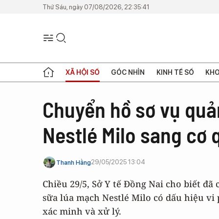
Thứ Sáu, ngày 07/08/2026, 22:35:41
XÃ HỘI SỐ
GÓC NHÌN
KINH TẾ SỐ
KHO
Chuyển hồ sơ vụ quả
Nestlé Milo sang cơ 
29/05/2025 13:04
Thanh Hằng
Chiều 29/5, Sở Y tế Đồng Nai cho biết đ
sữa lúa mạch Nestlé Milo có dấu hiệu vi 
xác minh và xử lý.