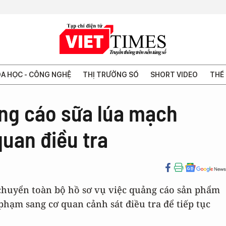
A HỌC - CÔNG NGHỆ
THỊ TRƯỜNG SỐ
SHORT VIDEO
THẾ 
ng cáo sữa lúa mạch
quan điều tra
ã chuyển toàn bộ hồ sơ vụ việc quảng cáo sản phẩm
phạm sang cơ quan cảnh sát điều tra để tiếp tục