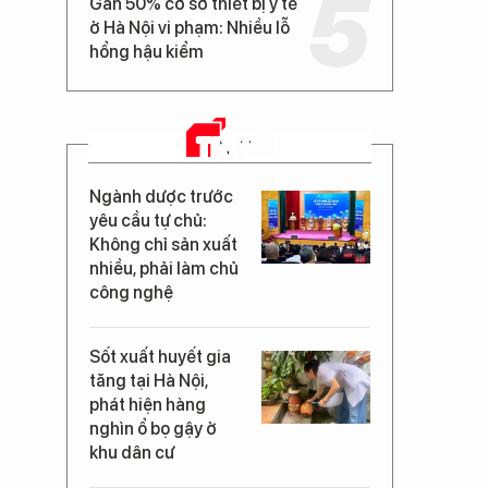
Gần 50% cơ sở thiết bị y tế
ở Hà Nội vi phạm: Nhiều lỗ
hổng hậu kiểm
TIN MỚI
Ngành dược trước
yêu cầu tự chủ:
Không chỉ sản xuất
nhiều, phải làm chủ
công nghệ
Sốt xuất huyết gia
tăng tại Hà Nội,
phát hiện hàng
nghìn ổ bọ gậy ở
khu dân cư