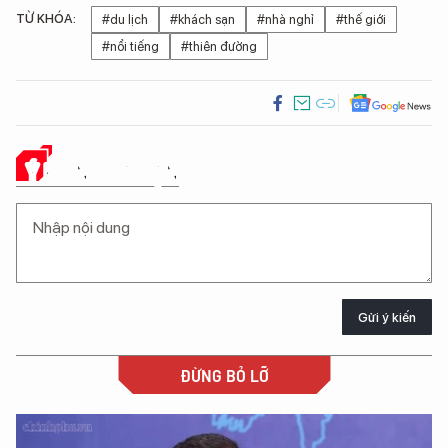
TỪ KHÓA:
#du lịch
#khách sạn
#nhà nghỉ
#thế giới
#nổi tiếng
#thiên đường
Ý KIẾN CỦA BẠN
Gửi ý kiến
ĐỪNG BỎ LỠ