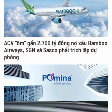
ACV "ôm" gần 2.700 tỷ đồng nợ xấu Bamboo
Airways, SGN và Sasco phải trích lập dự
phòng