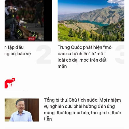
Trung Quốc phát hiện “mỏ
Loạt dự án bất động 
cao su tự nhiên” từ một
Đà Nẵng sắp bị kiểm t
loài cỏ dại mọc trên đất
mặn
XÃ HỘI
Tổng bí thư, Chủ tịch nước: Mọi nhiệm
vụ nghiên cứu phải hướng đến ứng
dụng, thương mại hóa, tạo giá trị thực
tiễn