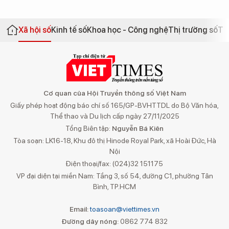
Xã hội số
Kinh tế số
Khoa học - Công nghệ
Thị trường số
Th
Cơ quan của Hội Truyền thông số Việt Nam
Giấy phép hoạt động báo chí số 165/GP-BVHTTDL do Bộ Văn hóa,
Thể thao và Du lịch cấp ngày 27/11/2025
Tổng Biên tập:
Nguyễn Bá Kiên
Tòa soạn: LK16-18, Khu đô thị Hinode Royal Park, xã Hoài Đức, Hà
Nội
Điện thoại/fax: (024)32 151175
VP đại diện tại miền Nam: Tầng 3, số 54, đường C1, phường Tân
Bình, TP.HCM
Email:
toasoan@viettimes.vn
Đường dây nóng:
0862 774 832