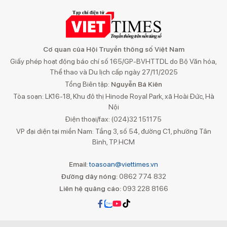
Cơ quan của Hội Truyền thông số Việt Nam
Giấy phép hoạt động báo chí số 165/GP-BVHTTDL do Bộ Văn hóa,
Thể thao và Du lịch cấp ngày 27/11/2025
Tổng Biên tập:
Nguyễn Bá Kiên
Tòa soạn: LK16-18, Khu đô thị Hinode Royal Park, xã Hoài Đức, Hà
Nội
Điện thoại/fax: (024)32 151175
VP đại diện tại miền Nam: Tầng 3, số 54, đường C1, phường Tân
Bình, TP.HCM
Email:
toasoan@viettimes.vn
Đường dây nóng:
0862 774 832
Liên hệ quảng cáo:
093 228 8166