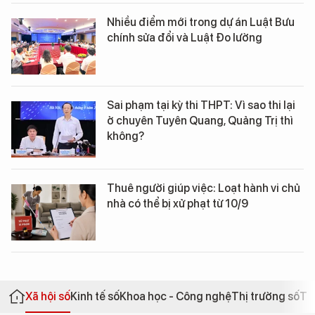
Nhiều điểm mới trong dự án Luật Bưu
chính sửa đổi và Luật Đo lường
Sai phạm tại kỳ thi THPT: Vì sao thi lại
ở chuyên Tuyên Quang, Quảng Trị thì
không?
Thuê người giúp việc: Loạt hành vi chủ
nhà có thể bị xử phạt từ 10/9
Xã hội số
Kinh tế số
Khoa học - Công nghệ
Thị trường số
Th