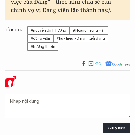
việc của Đảng” – theo như chia sẻ của
chính vợ vị Đảng viên lão thành này./.
TỪ KHÓA:
#nguyễn đình hương
#Hoàng Trung Hải
#đảng viên
#huy hiệu 70 năm tuổi đảng
#trương thị xin
Ý KIẾN CỦA BẠN
Gửi ý kiến