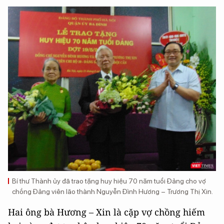
Bí thư Thành ủy đã trao tặng huy hiệu 70 năm tuổi Đảng cho vợ
chồng Đảng viên lão thành Nguyễn Đình Hương – Trương Thị Xin.
Hai ông bà Hương – Xin là cặp vợ chồng hiếm