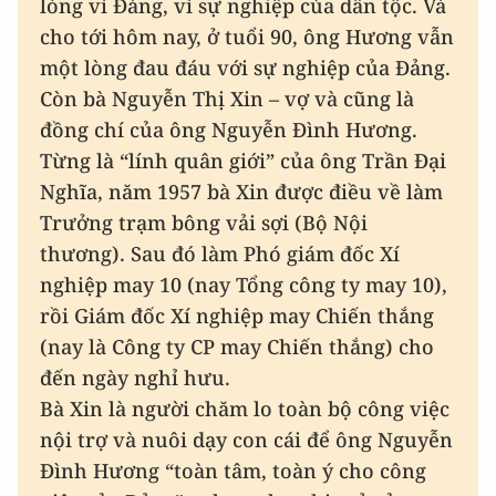
lòng vì Đảng, vì sự nghiệp của dân tộc. Và
cho tới hôm nay, ở tuổi 90, ông Hương vẫn
một lòng đau đáu với sự nghiệp của Đảng.
Còn bà Nguyễn Thị Xin – vợ và cũng là
đồng chí của ông Nguyễn Đình Hương.
Từng là “lính quân giới” của ông Trần Đại
Nghĩa, năm 1957 bà Xin được điều về làm
Trưởng trạm bông vải sợi (Bộ Nội
thương). Sau đó làm Phó giám đốc Xí
nghiệp may 10 (nay Tổng công ty may 10),
rồi Giám đốc Xí nghiệp may Chiến thắng
(nay là Công ty CP may Chiến thắng) cho
đến ngày nghỉ hưu.
Bà Xin là người chăm lo toàn bộ công việc
nội trợ và nuôi dạy con cái để ông Nguyễn
Đình Hương “toàn tâm, toàn ý cho công