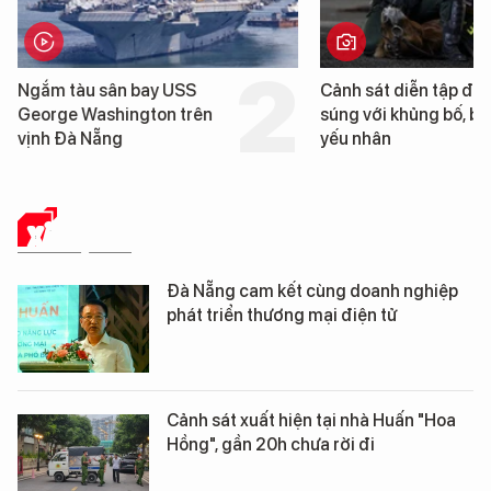
Cảnh sát diễn tập đấu
Cận cảnh chiến hạm 
súng với khủng bố, bảo vệ
tống tàu sân bay USS
yếu nhân
George Washington 
Đà Nẵng
XÃ HỘI SỐ
Đà Nẵng cam kết cùng doanh nghiệp
phát triển thương mại điện tử
Cảnh sát xuất hiện tại nhà Huấn "Hoa
Hồng", gần 20h chưa rời đi