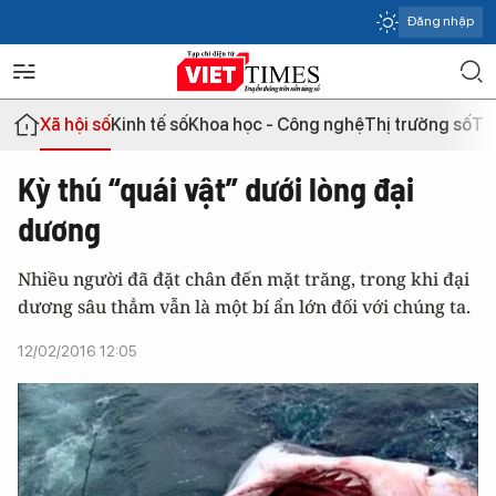
Đăng nhập
Xã hội số
Kinh tế số
Khoa học - Công nghệ
Thị trường số
Th
Kỳ thú “quái vật” dưới lòng đại
dương
Nhiều người đã đặt chân đến mặt trăng, trong khi đại
dương sâu thẳm vẫn là một bí ẩn lớn đối với chúng ta.
12/02/2016 12:05