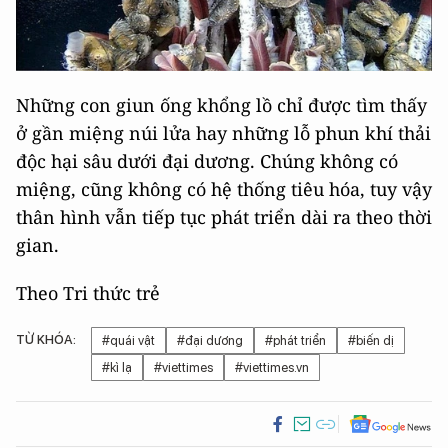
Những con giun ống khổng lồ chỉ được tìm thấy
ở gần miệng núi lửa hay những lỗ phun khí thải
độc hại sâu dưới đại dương. Chúng không có
miệng, cũng không có hệ thống tiêu hóa, tuy vậy
thân hình vẫn tiếp tục phát triển dài ra theo thời
gian.
Theo Tri thức trẻ
TỪ KHÓA:
#quái vật
#đại dương
#phát triển
#biến dị
#kì lạ
#viettimes
#viettimes.vn