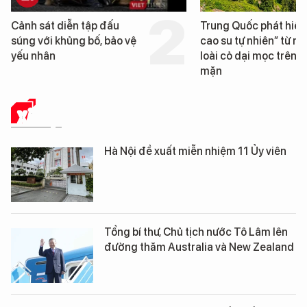
Trung Quốc phát hiện “mỏ
Loạt dự án bất động 
cao su tự nhiên” từ một
Đà Nẵng sắp bị kiểm t
loài cỏ dại mọc trên đất
mặn
XÃ HỘI
Hà Nội đề xuất miễn nhiệm 11 Ủy viên
Tổng bí thư, Chủ tịch nước Tô Lâm lên
đường thăm Australia và New Zealand