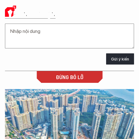
Ý KIẾN CỦA BẠN
Gửi ý kiến
ĐỪNG BỎ LỠ