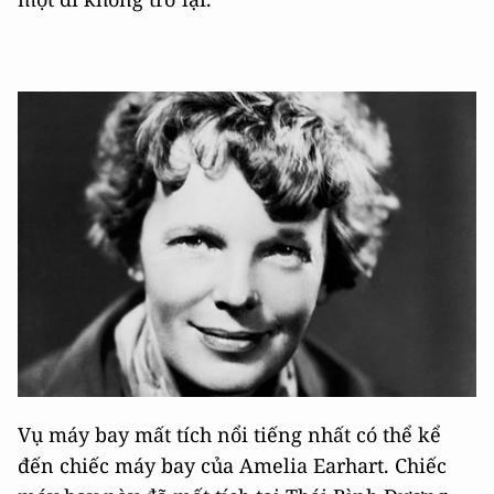
Vụ máy bay mất tích nổi tiếng nhất có thể kể
đến chiếc máy bay của Amelia Earhart. Chiếc