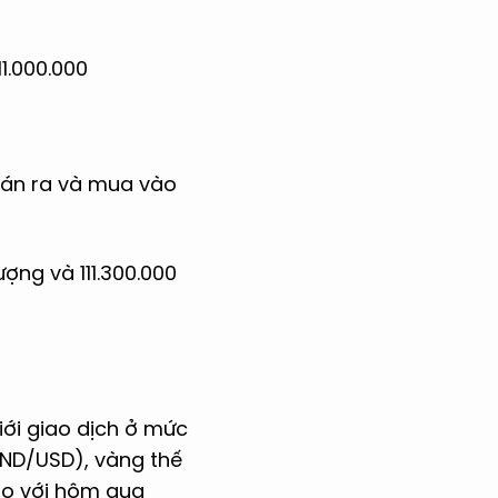
1.000.000
bán ra và mua vào
ợng và 111.300.000
iới giao dịch ở mức
VND/USD), vàng thế
 So với hôm qua