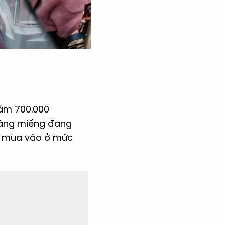
iảm 700.000
 vàng miếng đang
hi mua vào ở mức