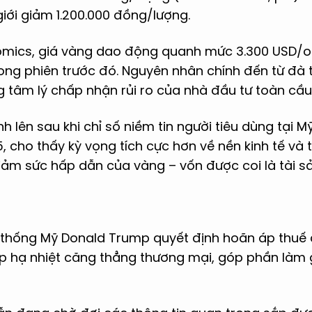
giới giảm 1.200.000 đồng/lượng.
mics, giá vàng dao động quanh mức 3.300 USD/ou
ong phiên trước đó. Nguyên nhân chính đến từ đà
ng tâm lý chấp nhận rủi ro của nhà đầu tư toàn cầu
lên sau khi chỉ số niềm tin người tiêu dùng tại M
 cho thấy kỳ vọng tích cực hơn về nền kinh tế và t
iảm sức hấp dẫn của vàng – vốn được coi là tài s
g thống Mỹ Donald Trump quyết định hoãn áp thuế 
úp hạ nhiệt căng thẳng thương mại, góp phần làm 