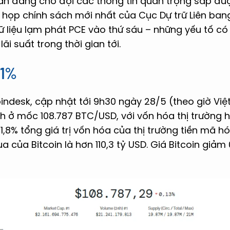
 vẫn đang chờ đợi các thông tin quan trọng sắp đ
họp chính sách mới nhất của Cục Dự trữ Liên ban
 liệu lạm phát PCE vào thứ sáu – những yếu tố có
ãi suất trong thời gian tới.
,1%
indesk, cập nhật tới 9h30 ngày 28/5 (theo giờ Việt
ch ở mốc 108.787 BTC/USD, với vốn hóa thị trường hi
1,8% tổng giá trị vốn hóa của thị trường tiền mã hó
a của Bitcoin là hơn 110,3 tỷ USD. Giá Bitcoin giảm 