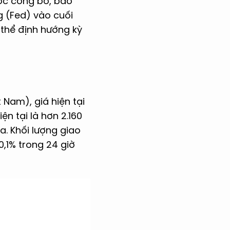
ược công bố, bao
g (Fed) vào cuối
 thể định hướng kỳ
 Nam), giá hiện tại
ện tại là hơn 2.160
a. Khối lượng giao
0,1% trong 24 giờ