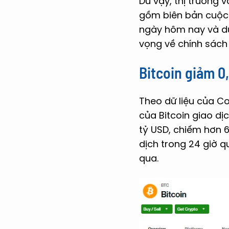
Dù vậy, thị trường
gồm biên bản cuộc 
ngày hôm nay và dữ
vọng về chính sách l
Bitcoin giảm 0
Theo dữ liệu của Co
của Bitcoin giao dị
tỷ USD, chiếm hơn 6
dịch trong 24 giờ qu
qua.