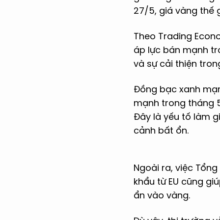
27/5, giá vàng thế 
Theo Trading Econo
áp lực bán mạnh tr
và sự cải thiện tro
Đồng bạc xanh mạnh 
mạnh trong tháng 5,
Đây là yếu tố làm g
cảnh bất ổn.
Ngoài ra, việc Tổn
khẩu từ EU cũng gi
ẩn vào vàng.