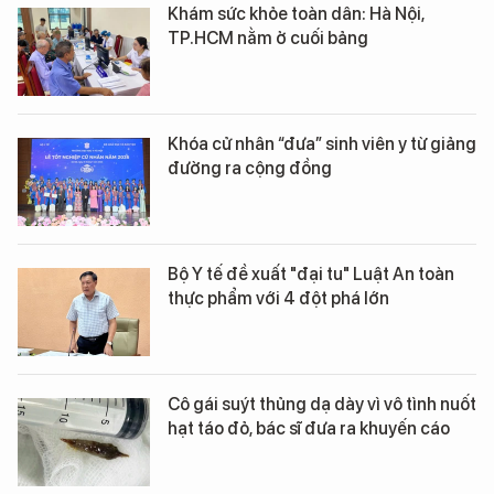
Khám sức khỏe toàn dân: Hà Nội,
TP.HCM nằm ở cuối bảng
Khóa cử nhân “đưa” sinh viên y từ giảng
đường ra cộng đồng
Bộ Y tế đề xuất "đại tu" Luật An toàn
thực phẩm với 4 đột phá lớn
Cô gái suýt thủng dạ dày vì vô tình nuốt
hạt táo đỏ, bác sĩ đưa ra khuyến cáo