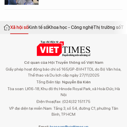
Xã hội số
Kinh tế số
Khoa học - Công nghệ
Thị trường số
Th
Cơ quan của Hội Truyền thông số Việt Nam
Giấy phép hoạt động báo chí số 165/GP-BVHTTDL do Bộ Văn hóa,
Thể thao và Du lịch cấp ngày 27/11/2025
Tổng Biên tập:
Nguyễn Bá Kiên
Tòa soạn: LK16-18, Khu đô thị Hinode Royal Park, xã Hoài Đức, Hà
Nội
Điện thoại/fax: (024)32 151175
VP đại diện tại miền Nam: Tầng 3, số 54, đường C1, phường Tân
Bình, TP.HCM
Email:
toasoan@viettimes.vn