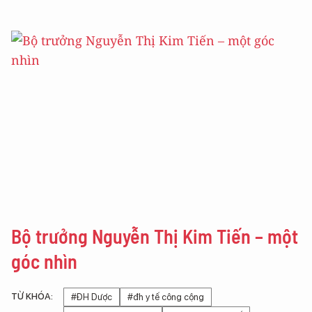
Bộ trưởng Nguyễn Thị Kim Tiến – một
góc nhìn
TỪ KHÓA:
#ĐH Dược
#đh y tế công cộng