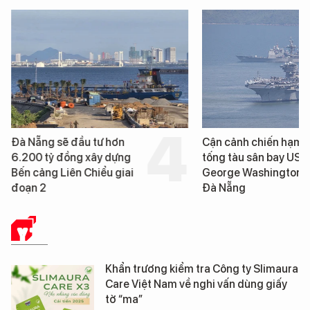
Đà Nẵng sẽ đầu tư hơn
Cận cảnh chiến hạm 
6.200 tỷ đồng xây dựng
tống tàu sân bay USS
Bến cảng Liên Chiểu giai
George Washington 
đoạn 2
Đà Nẵng
Y TẾ
Khẩn trương kiểm tra Công ty Slimaura
Care Việt Nam về nghi vấn dùng giấy
tờ “ma”