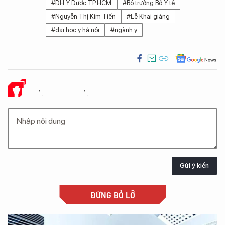
#ĐH Y Dược TP.HCM
#Bộ trưởng Bộ Y tế
#Nguyễn Thị Kim Tiến
#Lễ Khai giảng
#đại học y hà nội
#ngành y
Ý KIẾN CỦA BẠN
Gửi ý kiến
ĐỪNG BỎ LỠ