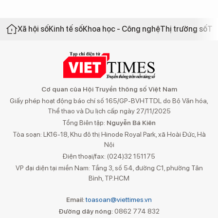
Xã hội số
Kinh tế số
Khoa học - Công nghệ
Thị trường số
Th
Cơ quan của Hội Truyền thông số Việt Nam
Giấy phép hoạt động báo chí số 165/GP-BVHTTDL do Bộ Văn hóa,
Thể thao và Du lịch cấp ngày 27/11/2025
Tổng Biên tập:
Nguyễn Bá Kiên
Tòa soạn: LK16-18, Khu đô thị Hinode Royal Park, xã Hoài Đức, Hà
Nội
Điện thoại/fax: (024)32 151175
VP đại diện tại miền Nam: Tầng 3, số 54, đường C1, phường Tân
Bình, TP.HCM
Email:
toasoan@viettimes.vn
Đường dây nóng:
0862 774 832