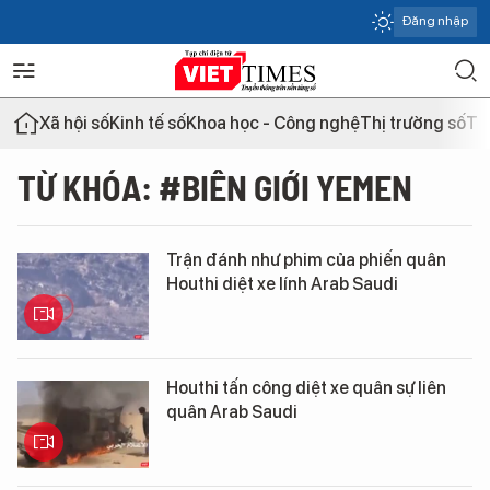
Đăng nhập
Xã hội số
Kinh tế số
Khoa học - Công nghệ
Thị trường số
Th
TỪ KHÓA: #BIÊN GIỚI YEMEN
Trận đánh như phim của phiến quân
Houthi diệt xe lính Arab Saudi
Houthi tấn công diệt xe quân sự liên
quân Arab Saudi