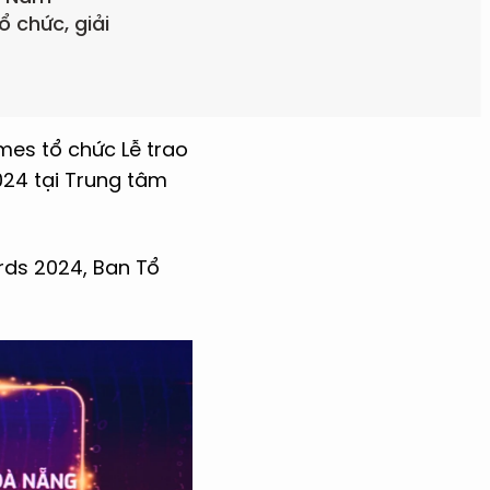
 chức, giải
imes tổ chức Lễ trao
024 tại Trung tâm
rds 2024, Ban Tổ