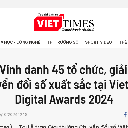
A HỌC - CÔNG NGHỆ
THỊ TRƯỜNG SỐ
SHORT VIDEO
THẾ 
Vinh danh 45 tổ chức, giả
ển đổi số xuất sắc tại Vi
Digital Awards 2024
5/10/2024 12:16
mes) – Tại Lễ trao Giải thưởng Chuyển đổi số Vi