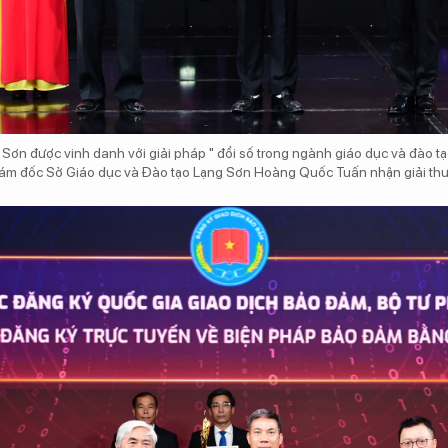
ơn được vinh danh với giải pháp " đổi số trong ngành giáo dục và đào tạo
iám đốc Sở Giáo dục và Đào tạo Lạng Sơn Hoàng Quốc Tuấn nhận giải th