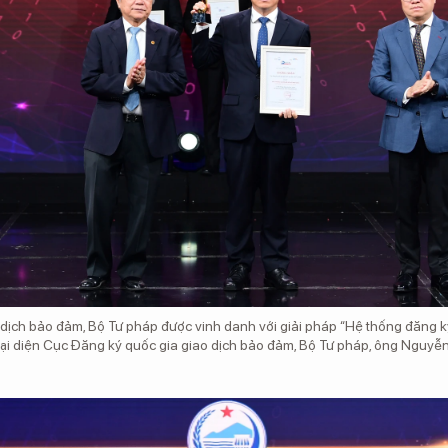
dịch bảo đảm, Bộ Tư pháp được vinh danh với giải pháp “Hệ thống đăng k
ại diện Cục Đăng ký quốc gia giao dịch bảo đảm, Bộ Tư pháp, ông Nguyễ