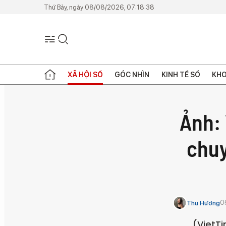
Thứ Bảy, ngày 08/08/2026, 07:18:38
XÃ HỘI SỐ
GÓC NHÌN
KINH TẾ SỐ
KHO
Ảnh: 
chuy
0
Thu Hương
(VietTi