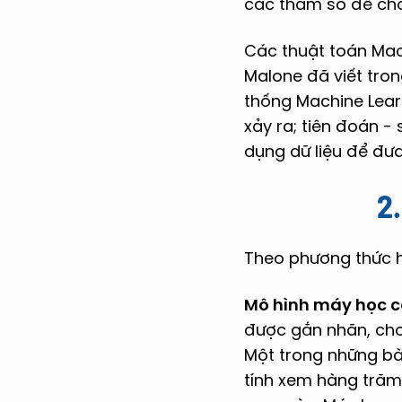
các tham số để cho
Các thuật toán Mac
Malone đã viết tro
thống Machine Lear
xảy ra; tiên đoán - 
dụng dữ liệu để đưa
2
Theo phương thức h
Mô hình máy học c
được gắn nhãn, cho 
Một trong những bà
tính xem hàng trăm