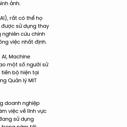
hình ảnh.
AI), rất có thể họ
 được sử dụng thay
g nghiên cứu chính
ng việc nhất định.
 AI, Machine
sao một số người sử
iến bộ hiện tại
ng Quản lý MIT
ng doanh nghiệp
àm việc về lĩnh vực
 đang sử dụng
trong năm tới.