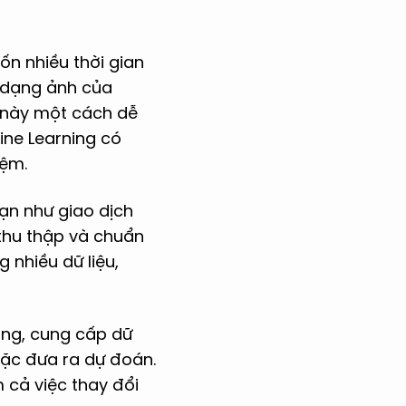
ốn nhiều thời gian
 dạng ảnh của
c này một cách dễ
ine Learning có
iệm.
hạn như giao dịch
thu thập và chuẩn
 nhiều dữ liệu,
ụng, cung cấp dữ
oặc đưa ra dự đoán.
m cả việc thay đổi