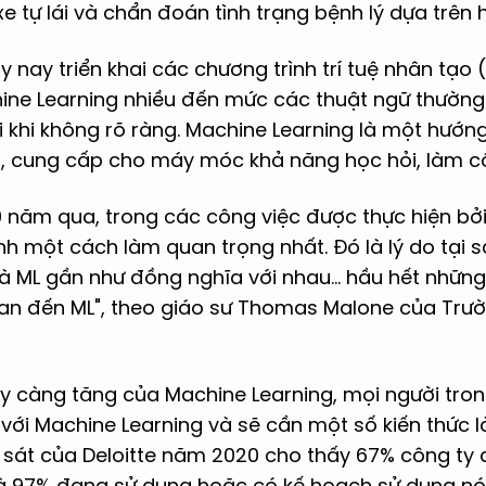
xe tự lái và chẩn đoán tình trạng bệnh lý dựa trên 
 nay triển khai các chương trình trí tuệ nhân tạo (
ne Learning nhiều đến mức các thuật ngữ thường
 khi không rõ ràng. Machine Learning là một hướn
ạo, cung cấp cho máy móc khả năng học hỏi, làm cô
0 năm qua, trong các công việc được thực hiện bởi
nh một cách làm quan trọng nhất. Đó là lý do tại 
à ML gần như đồng nghĩa với nhau… hầu hết những t
quan đến ML", theo giáo sư Thomas Malone của Trườ
ày càng tăng của Machine Learning, mọi người tro
với Machine Learning và sẽ cần một số kiến ​​thức l
 sát của Deloitte năm 2020 cho thấy 67% công ty
à 97% đang sử dụng hoặc có kế hoạch sử dụng nó 