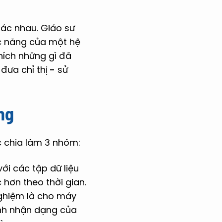
hác nhau. Giáo sư
ức năng của một hệ
thích những gì đã
đưa chỉ thị
-
sử
ng
 chia làm 3 nhóm:
ới các tập dữ liệu
hơn theo thời gian.
nghiệm là cho máy
ảnh nhận dạng của