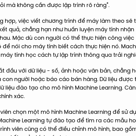
ỏi mà không cần được lập trình rõ ràng".
 hợp, việc viết chương trình để máy làm theo sẽ t
kết quả, chẳng hạn như huấn luyện máy tính nhận
hau. Mặc dù con người có thể thực hiện công việ
 để nói cho máy tính biết cách thực hiện nó. Mach
 máy tính học cách tự lập trình thông qua trải ngh
t đầu với dữ liệu - số, ảnh hoặc văn bản, chẳng 
 con người hoặc báo cáo bán hàng. Dữ liệu được 
ữ liệu đào tạo cho mô hình Machine Learning. Càng
hính xác.
nh viên chọn một mô hình Machine Learning để sử d
 Machine Learning tự đào tạo để tìm ra các mẫu h
 trình viên cũng có thể điều chỉnh mô hình, bao gồ