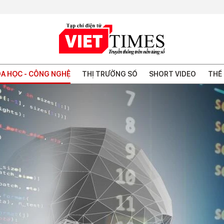
A HỌC - CÔNG NGHỆ
THỊ TRƯỜNG SỐ
SHORT VIDEO
THẾ 