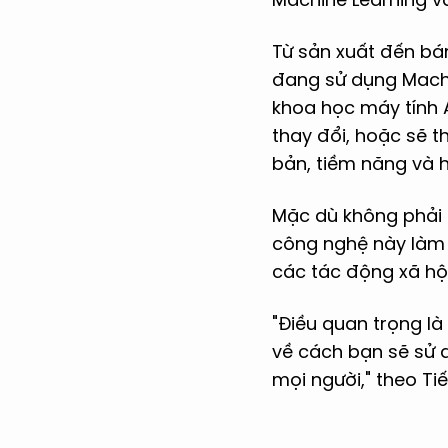
Từ sản xuất đến bá
đang sử dụng Machin
khoa học máy tính 
thay đổi, hoặc sẽ 
bản, tiềm năng và 
Mặc dù không phải a
công nghệ này làm 
các tác động xã hộ
"Điều quan trọng là
về cách bạn sẽ sử d
mọi người," theo Ti