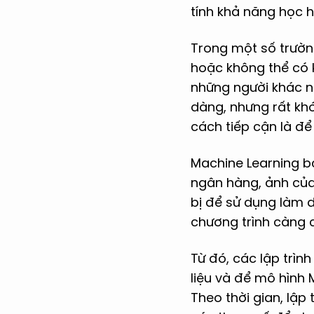
tính khả năng học h
Trong một số trường
hoặc không thể có 
những người khác n
dàng, nhưng rất khó
cách tiếp cận là để
Machine Learning bắ
ngân hàng, ảnh của
bị để sử dụng làm d
chương trình càng c
Từ đó, các lập trì
liệu và để mô hình
Theo thời gian, lập