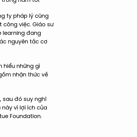
g ty pháp lý cũng
t công việc. Giáo sư
e learning đang
các nguyên tắc cơ
n hiểu những gì
 gồm nhận thức về
, sau đó suy nghĩ
ày vì lợi ích của
rtue Foundation.