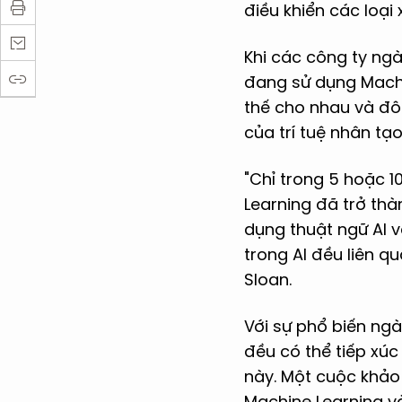
điều khiển các loại 
Khi các công ty ngày
đang sử dụng Machi
thế cho nhau và đôi
của trí tuệ nhân t
"Chỉ trong 5 hoặc 1
Learning đã trở thà
dụng thuật ngữ AI v
trong AI đều liên 
Sloan.
Với sự phổ biến ng
đều có thể tiếp xúc 
này. Một cuộc khảo
Machine Learning v