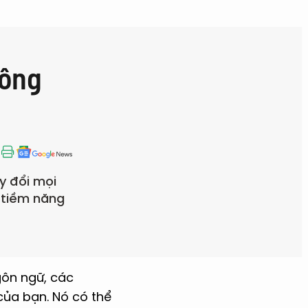
Công
y đổi mọi
 tiềm năng
gôn ngữ, các
của bạn. Nó có thể