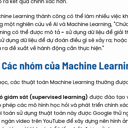
 ra kết quả chính xác hơn.
hine Learning thành công có thể làm nhiều việc k
ng một nghiên cứu về AI và Machine Learning, "Ch
ning có thể được mô tả
-
sử dụng dữ liệu để giải 
sử dụng dữ liệu để dự đoán điều gì sẽ xảy ra; hoặc 
 ra đề xuất về hành động cần thực hiện."
. Các nhóm của Machine Learni
ọc, các thuật toán Machine Learning thường được
ó giám sát (supervised learning)
được đào tạo v
phép các mô hình học hỏi và phát triển chính xác 
i toán sử dụng thuật toán này được Google thử 
 ngàn video trên YouTube để xây dựng nên hình 