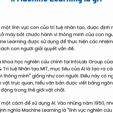
 một lĩnh vực con của trí tuệ nhân tạo, được định n
ỗ máy bắt chước hành vi thông minh của con người
ne Learning được sử dụng để thực hiện các nhiệm
ách con người giải quyết vấn đề.
à khoa học nghiên cứu chính tại InfoLab Group củ
 Trí tuệ Nhân tạo MIT, mục tiêu của AI là tạo ra c
vi thông minh" giống như con người. Điều này có n
 vật trực quan, hiểu văn bản được viết bằng ngôn
động trong thế giới vật chất.
à một cách để sử dụng AI. Vào những năm 1950, nhà
nh nghĩa Machine Learning là "lĩnh vực nghiên cứ