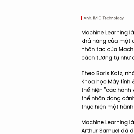
Ảnh: IMIC Technology
Machine Learning là
khả năng của một c
nhân tạo của Machi
cách tương tự như c
Theo Boris Katz, nh
Khoa học Máy tính &
thể hiện "các hành 
thể nhận dạng cảnh
thực hiện một hành 
Machine Learning l
Arthur Samuel đã đị