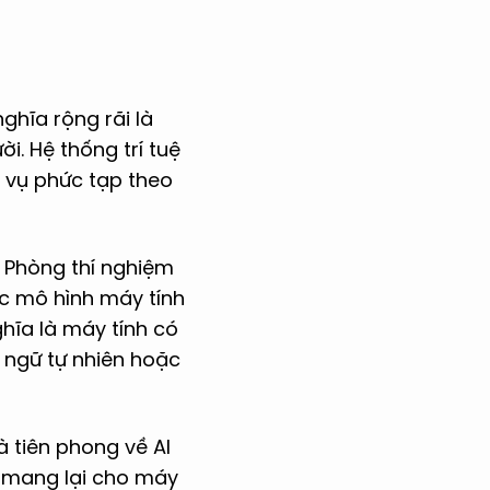
ghĩa rộng rãi là
. Hệ thống trí tuệ
 vụ phức tạp theo
a Phòng thí nghiệm
ác mô hình máy tính
ghĩa là máy tính có
 ngữ tự nhiên hoặc
 tiên phong về AI
u mang lại cho máy