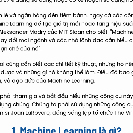
n lẻ và ngân hàng đến tiệm bánh, ngay cả các côn
e Learning để tạo giá trị mới hoặc tăng hiệu suấ
Aleksander Madry của MIT Sloan cho biết: "Machin
thay đổi mọi ngành và các nhà lãnh đạo cần hiểu 
hạn chế của nó".
i cũng cần biết các chi tiết kỹ thuật, nhưng họ nê
được và những gì nó không thể làm. Điều đó bao
i, và đạo đức của Machine Learning.
 phải tham gia và bắt đầu hiểu những công cụ này
ụng chúng. Chúng ta phải sử dụng những công cụ n
ến sĩ Joan LaRovere, đồng sáng lập tổ chức The Vi
1. Machine Learning là gì?