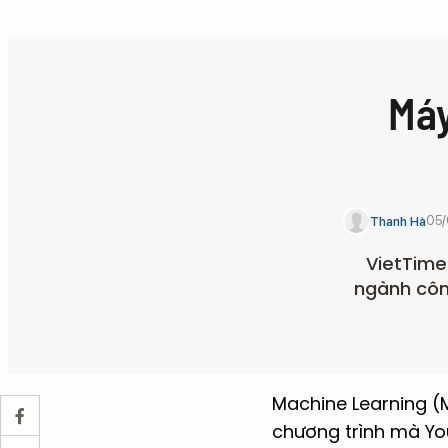
Máy
05/
Thanh Hà
VietTime
ngành côn
Machine Learning (
chương trình mà You