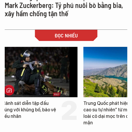
Mark Zuckerberg: Tỷ phú nuôi bò bằng bia,
xây hầm chống tận thế
ĐỌC NHIỀU
Trung Quốc phát hiện “mỏ
Loạt dự án bất động 
cao su tự nhiên” từ một
Đà Nẵng sắp bị kiểm t
loài cỏ dại mọc trên đất
mặn