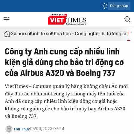
Đăng nhập
Xã hội số
Kinh tế số
Khoa học - Công nghệ
Thị trường số
Th
Công ty Anh cung cấp nhiều linh
kiện giả dùng cho bảo trì động cơ
của Airbus A320 và Boeing 737
VietTimes – Cơ quan quản lý hàng không châu Âu mới
đây đã xác nhận một công ty không mấy tên tuổi của
Anh đã cung cấp nhiều linh kiện động cơ giả hoặc
không rõ nguồn gốc cho bảo trì máy bay Airbus A320
và Boeing 737.
05/09/2023 07:24
Thu Thủy