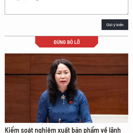
Gửi ý kiến
ĐỪNG BỎ LỠ
Kiểm soát nghiêm xuất bản phẩm về lãnh