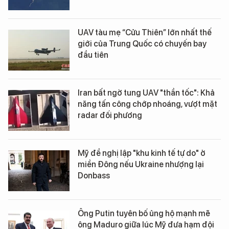
UAV tàu mẹ “Cửu Thiên” lớn nhất thế
giới của Trung Quốc có chuyến bay
đầu tiên
Iran bất ngờ tung UAV "thần tốc": Khả
năng tấn công chớp nhoáng, vượt mặt
radar đối phương
Mỹ đề nghị lập "khu kinh tế tự do" ở
miền Đông nếu Ukraine nhượng lại
Donbass
Ông Putin tuyên bố ủng hộ mạnh mẽ
ông Maduro giữa lúc Mỹ đưa hạm đội