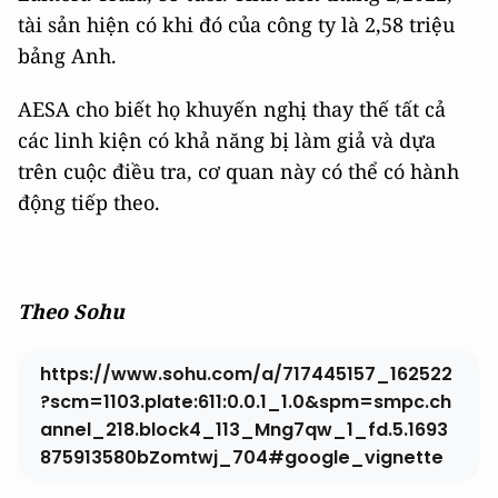
tài sản hiện có khi đó của công ty là 2,58 triệu
bảng Anh.
AESA cho biết họ khuyến nghị thay thế tất cả
các linh kiện có khả năng bị làm giả và dựa
trên cuộc điều tra, cơ quan này có thể có hành
động tiếp theo.
Theo Sohu
https://www.sohu.com/a/717445157_162522
?scm=1103.plate:611:0.0.1_1.0&spm=smpc.ch
annel_218.block4_113_Mng7qw_1_fd.5.1693
875913580bZomtwj_704#google_vignette