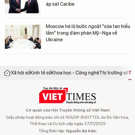
áp sát Caribe
Moscow hé lộ bước ngoặt "xóa tan hiểu
lầm" trong đàm phán Mỹ–Nga về
Ukraine
Xã hội số
Kinh tế số
Khoa học - Công nghệ
Thị trường số
Th
Cơ quan của Hội Truyền thông số Việt Nam
Giấy phép hoạt động báo chí số 165/GP-BVHTTDL do Bộ Văn hóa,
Thể thao và Du lịch cấp ngày 27/11/2025
Tổng Biên tập:
Nguyễn Bá Kiên