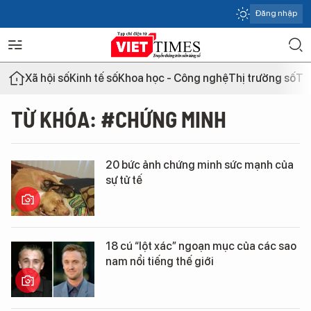
Đăng nhập
Xã hội số
Kinh tế số
Khoa học - Công nghệ
Thị trường số
Th
TỪ KHÓA: #CHỨNG MINH
20 bức ảnh chứng minh sức mạnh của
sự tử tế
18 cú “lột xác” ngoạn mục của các sao
nam nổi tiếng thế giới