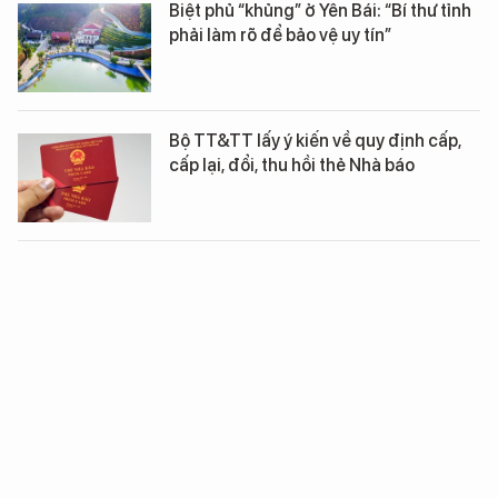
Biệt phủ “khủng” ở Yên Bái: “Bí thư tỉnh
phải làm rõ để bảo vệ uy tín”
Bộ TT&TT lấy ý kiến về quy định cấp,
cấp lại, đổi, thu hồi thẻ Nhà báo
Quy định về Chứng minh quân nhân
chuyên nghiệp, CNVC quốc phòng
Việt Nam chế hỏa thần chống chiến
thuật 'biển người'