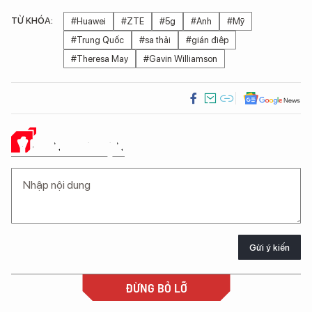
TỪ KHÓA:
#Huawei
#ZTE
#5g
#Anh
#Mỹ
#Trung Quốc
#sa thải
#gián điêp
#Theresa May
#Gavin Williamson
Ý KIẾN CỦA BẠN
Gửi ý kiến
ĐỪNG BỎ LỠ