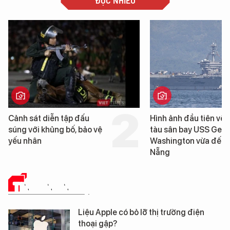
ĐỌC NHIỀU
Hình ảnh đầu tiên về siêu
Đà Nẵng sẽ đầu tư h
tàu sân bay USS George
6.200 tỷ đồng xây d
Washington vừa đến Đà
Bến cảng Liên Chiểu g
Nẵng
đoạn 2
TIN CÔNG NGHỆ
Liệu Apple có bỏ lỡ thị trường điện
thoại gập?