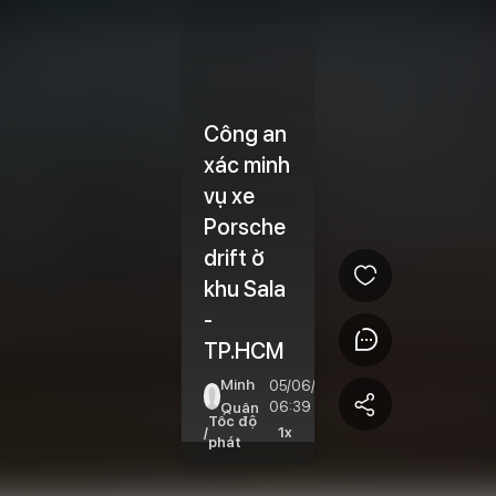
Công an
xác minh
vụ xe
Porsche
drift ở
khu Sala
-
TP.HCM
Minh
05/06/2026
Quân
06:39
Tốc độ
/
1x
phát