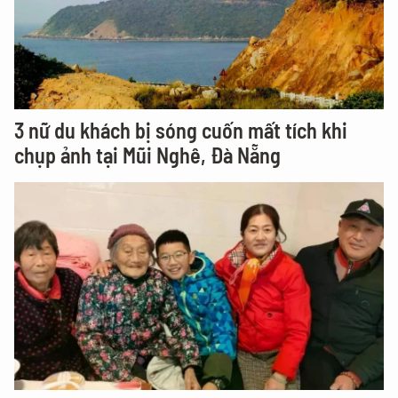
3 nữ du khách bị sóng cuốn mất tích khi
chụp ảnh tại Mũi Nghê, Đà Nẵng