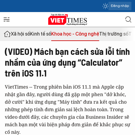
Đăng nhập
Xã hội số
Kinh tế số
Khoa học - Công nghệ
Thị trường số
Th
(VIDEO) Mách bạn cách sửa lỗi tính
nhầm của ứng dụng “Calculator”
trên iOS 11.1
VietTimes -- Trong phiên bản iOS 11.1 mà Apple cập
nhật gần đây, người dùng đã gặp một phen "dở khóc,
dở cười" khi ứng dụng "Máy tính" đưa ra kết quả cho
những phép tính đơn giản sai lệch hoàn toàn. Trong
video dưới đây, các chuyên gia của Business Insider sẽ
mách bạn một vài biện pháp đơn giản để khắc phục sự
cố này.