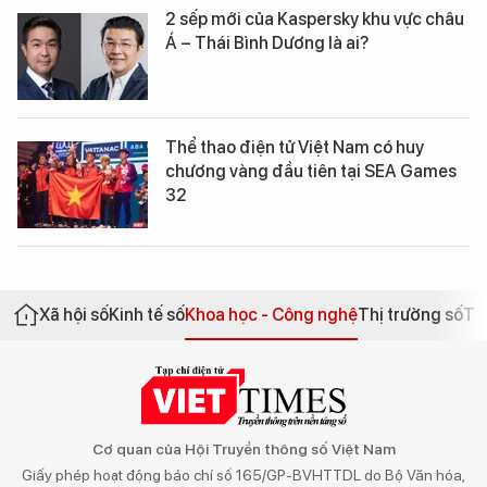
2 sếp mới của Kaspersky khu vực châu
Á – Thái Bình Dương là ai?
Thể thao điện tử Việt Nam có huy
chương vàng đầu tiên tại SEA Games
32
Xã hội số
Kinh tế số
Khoa học - Công nghệ
Thị trường số
Th
Cơ quan của Hội Truyền thông số Việt Nam
Giấy phép hoạt động báo chí số 165/GP-BVHTTDL do Bộ Văn hóa,