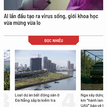
AI lần đầu tạo ra virus sống, giới khoa học
vừa mừng vừa lo
ĐỌC NHIỀU
Loạt dự án bất động sản ở
Nga xây dựng hơn 1.
Đà Nẵng sắp bị kiểm tra
km "hành lang chống
UAV" bảo vệ tuyến hậ