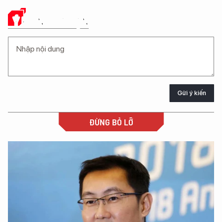
Ý KIẾN CỦA BẠN
Gửi ý kiến
ĐỪNG BỎ LỠ