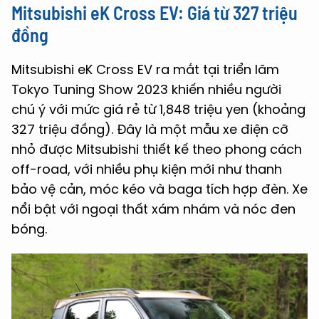
Mitsubishi eK Cross EV
: Giá từ 327 triệu
đồng
Mitsubishi eK Cross EV ra mắt tại triển lãm
Tokyo Tuning Show 2023 khiến nhiều người
chú ý với mức giá rẻ từ 1,848 triệu yen (khoảng
327 triệu đồng). Đây là một mẫu xe điện cỡ
nhỏ được Mitsubishi thiết kế theo phong cách
off-road, với nhiều phụ kiện mới như thanh
bảo vệ cản, móc kéo và baga tích hợp đèn. Xe
nổi bật với ngoại thất xám nhám và nóc đen
bóng.