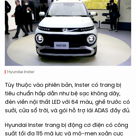
Hyundai Inster
Tùy thuộc vào phiên bản, Inster có trang bị
tiêu chuẩn hấp dẫn như bệ sạc không dây,
đèn viền nội thất LED với 64 màu, ghế trước có
sưởi, cửa sổ trời, và gói hỗ trợ lái ADAS đầy đủ.
Hyundai Inster trang bị động cơ điện có công
suất tối đa 115 mã lực và mô-men xoắn cực