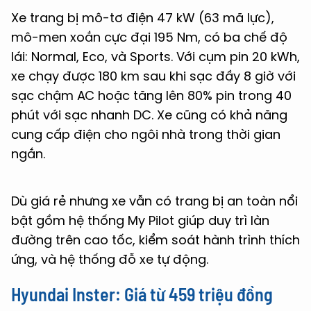
Xe trang bị mô-tơ điện 47 kW (63 mã lực),
mô-men xoắn cực đại 195 Nm, có ba chế độ
lái: Normal, Eco, và Sports. Với cụm pin 20 kWh,
xe chạy được 180 km sau khi sạc đầy 8 giờ với
sạc chậm AC hoặc tăng lên 80% pin trong 40
phút với sạc nhanh DC. Xe cũng có khả năng
cung cấp điện cho ngôi nhà trong thời gian
ngắn.
Dù giá rẻ nhưng xe vẫn có trang bị an toàn nổi
bật gồm hệ thống My Pilot giúp duy trì làn
đường trên cao tốc, kiểm soát hành trình thích
ứng, và hệ thống đỗ xe tự động.
Hyundai
Inster
: Giá từ 459 triệu đồng