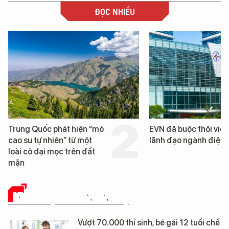
ĐỌC NHIỀU
EVN đã buộc thôi việc 3
Loạt dự án bất động 
lãnh đạo ngành điện
Đà Nẵng sắp bị kiểm t
KHOA HỌC - CÔNG NGHỆ
Vượt 70.000 thí sinh, bé gái 12 tuổi chế