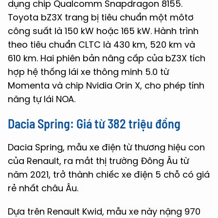
dụng chip Qualcomm Snapdragon 8155.
Toyota bZ3X trang bị tiêu chuẩn một môtơ
công suất là 150 kW hoặc 165 kW. Hành trình
theo tiêu chuẩn CLTC là 430 km, 520 km và
610 km. Hai phiên bản nâng cấp của bZ3X tích
hợp hệ thống lái xe thông minh 5.0 từ
Momenta và chip Nvidia Orin X, cho phép tính
năng tự lái NOA.
Dacia Spring
: Giá từ 382 triệu đồng
Dacia Spring, mẫu xe điện từ thương hiệu con
của Renault, ra mắt thị trường Đông Âu từ
năm 2021, trở thành chiếc xe điện 5 chỗ có giá
rẻ nhất châu Âu.
Dựa trên Renault Kwid, mẫu xe này nặng 970