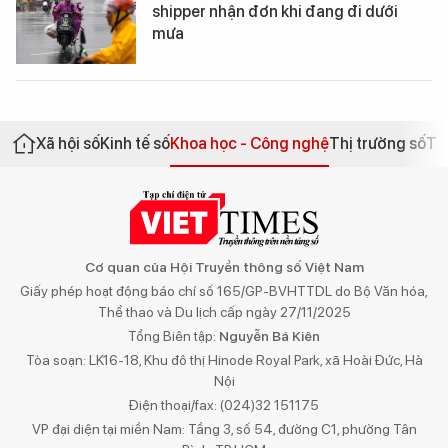
shipper nhận đơn khi đang đi dưới
mưa
Xã hội số
Kinh tế số
Khoa học - Công nghệ
Thị trường số
Th
Cơ quan của Hội Truyền thông số Việt Nam
Giấy phép hoạt động báo chí số 165/GP-BVHTTDL do Bộ Văn hóa,
Thể thao và Du lịch cấp ngày 27/11/2025
Tổng Biên tập:
Nguyễn Bá Kiên
Tòa soạn: LK16-18, Khu đô thị Hinode Royal Park, xã Hoài Đức, Hà
Nội
Điện thoại/fax: (024)32 151175
VP đại diện tại miền Nam: Tầng 3, số 54, đường C1, phường Tân