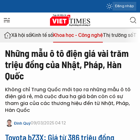
Đăng nhập
Xã hội số
Kinh tế số
Khoa học - Công nghệ
Thị trường số
Th
Những mẫu ô tô điện giá vài trăm
triệu đồng của Nhật, Pháp, Hàn
Quốc
Không chỉ Trung Quốc mới tạo ra những mẫu ô tô
điện giá rẻ, mà cuộc đua hạ giá bán còn có sự
tham gia của các thương hiệu đến từ Nhật, Pháp,
Hàn Quốc
09/03/2025 04:12
Đình Quý
Toyota bZ3X
: Giá từ 386 triệu đồng