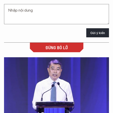
Gửi ý kiến
ĐỪNG BỎ LỠ