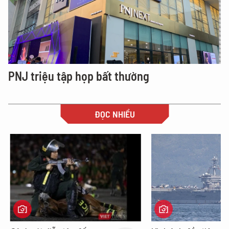
PNJ triệu tập họp bất thường
ĐỌC NHIỀU