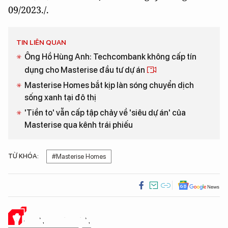
09/2023./.
TIN LIÊN QUAN
Ông Hồ Hùng Anh: Techcombank không cấp tín
dụng cho Masterise đầu tư dự án
Masterise Homes bắt kịp làn sóng chuyển dịch
sống xanh tại đô thị
'Tiền to' vẫn cấp tập chảy về 'siêu dự án' của
Masterise qua kênh trái phiếu
TỪ KHÓA:
#Masterise Homes
Ý KIẾN CỦA BẠN