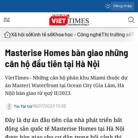
Đăng nhập
Xã hội số
Kinh tế số
Khoa học - Công nghệ
Thị trường số
Th
Masterise Homes bàn giao những
căn hộ đầu tiên tại Hà Nội
VietTimes - Những căn hộ phân khu Miami thuộc dự
án Masteri Waterfront tại Ocean City (Gia Lâm, Hà
Nội) bàn giao từ quý II/2023.
18/07/2023 13:05
Tin Tài trợ
Đây là dự án đầu tiên của nhà phát triển bất
động sản quốc tế Masterise Homes tại Hà Nội
được bàn giao cho cư dân trong bối cảnh thị