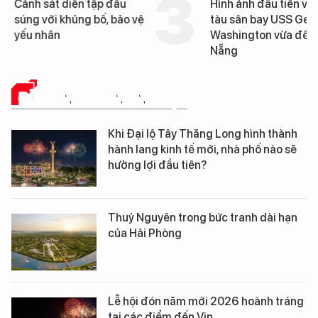
Cảnh sát diễn tập đấu
Hình ảnh đầu tiên về 
súng với khủng bố, bảo vệ
tàu sân bay USS Geo
yếu nhân
Washington vừa đến 
Nẵng
ĐỜI SỐNG DOANH NGHIỆP
Khi Đại lộ Tây Thăng Long hình thành
hành lang kinh tế mới, nhà phố nào sẽ
hưởng lợi đầu tiên?
Thuỷ Nguyên trong bức tranh dài hạn
của Hải Phòng
Lễ hội đón năm mới 2026 hoành tráng
tại các điểm đến Vin