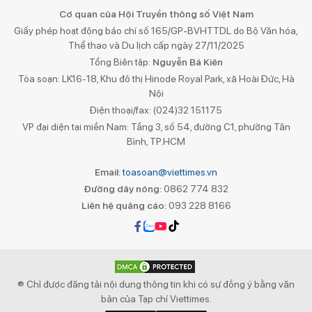
Cơ quan của Hội Truyền thông số Việt Nam
Giấy phép hoạt động báo chí số 165/GP-BVHTTDL do Bộ Văn hóa,
Thể thao và Du lịch cấp ngày 27/11/2025
Tổng Biên tập:
Nguyễn Bá Kiên
Tòa soạn: LK16-18, Khu đô thị Hinode Royal Park, xã Hoài Đức, Hà
Nội
Điện thoại/fax: (024)32 151175
VP đại diện tại miền Nam: Tầng 3, số 54, đường C1, phường Tân
Bình, TP.HCM
Email:
toasoan@viettimes.vn
Đường dây nóng:
0862 774 832
Liên hệ quảng cáo:
093 228 8166
® Chỉ được đăng tải nội dung thông tin khi có sự đồng ý bằng văn
bản của Tạp chí Viettimes.