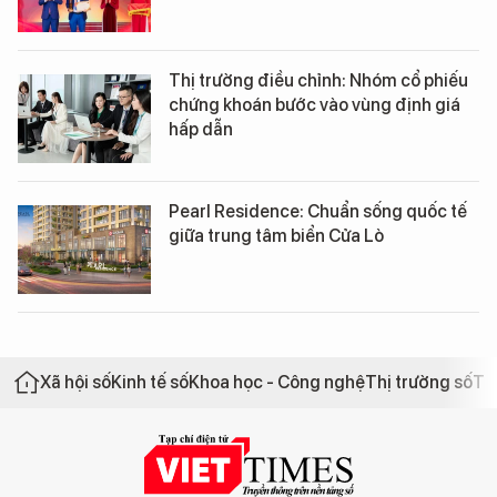
Thị trường điều chỉnh: Nhóm cổ phiếu
chứng khoán bước vào vùng định giá
hấp dẫn
Pearl Residence: Chuẩn sống quốc tế
giữa trung tâm biển Cửa Lò
Xã hội số
Kinh tế số
Khoa học - Công nghệ
Thị trường số
Th