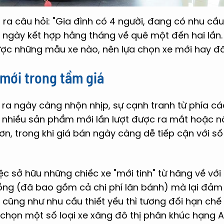
 ra câu hỏi: "Gia đình có 4 người, đang có nhu cầ
 ngày kết hợp hằng tháng về quê một đến hai lần. 
ược những mẫu xe nào, nên lựa chọn xe mới hay đã
mới trong tầm giá
n ra ngày càng nhộn nhịp, sự cạnh tranh từ phía c
 nhiều sản phẩm mới lần lượt được ra mắt hoặc 
hơn, trong khi giá bán ngày càng dễ tiếp cận với s
việc sở hữu những chiếc xe "mới tinh" từ hãng về vớ
ồng (đã bao gồm cả chi phí lăn bánh) mà lại đảm 
cũng như nhu cầu thiết yếu thì tương đối hạn chế 
 chọn một số loại xe xăng đô thị phân khúc hạng A