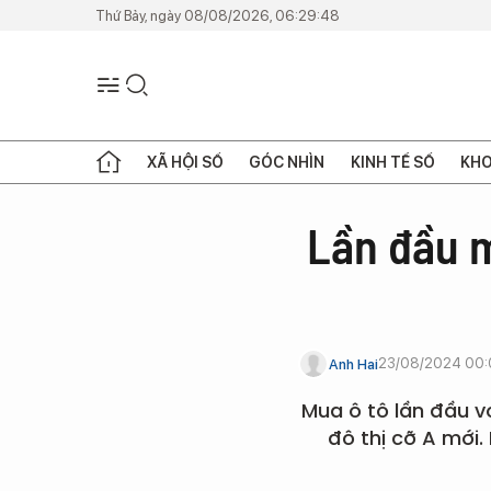
Thứ Bảy, ngày 08/08/2026, 06:29:48
XÃ HỘI SỐ
GÓC NHÌN
KINH TẾ SỐ
KHO
Lần đầu m
23/08/2024 00
Anh Hai
Mua ô tô lần đầu v
đô thị cỡ A mới