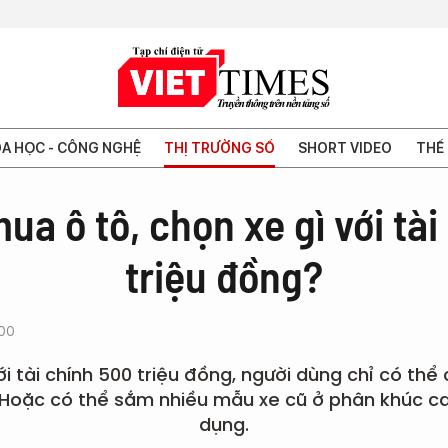
A HỌC - CÔNG NGHỆ
THỊ TRƯỜNG SỐ
SHORT VIDEO
THẾ 
ua ô tô, chọn xe gì với tài
triệu đồng?
:00
ới tài chính 500 triệu đồng, người dùng chỉ có thể
. Hoặc có thể sắm nhiều mẫu xe cũ ở phân khúc c
dụng.