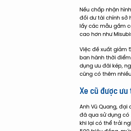
Nếu chấp nhận hình 
đối dư tài chính sở
lấy các mẫu gầm ca
cao hơn như Misubis
Việc đề xuất giảm 5
ban hành thời điểm
dụng ưu đãi kép, ng
cũng có thêm nhiều
Xe cũ được ưu 
Anh Vũ Quang, đại d
đã qua sử dụng có l
khi lại có thể trải