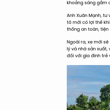
khoảng sáng gầm ca
Anh Xuân Mạnh, tư 
tô mới có lợi thế kh
thống an toàn, tiện 
Ngoài ra, xe mới sẽ
lý và nhà sản xuất, 
đối với gia đình trẻ