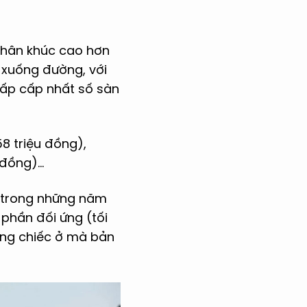
phân khúc cao hơn
 xuống đường, với
hấp cấp nhất số sàn
8 triệu đồng),
đồng)...
 trong những năm
phần đối ứng (tối
hững chiếc ở mà bản