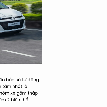
iên bản số tự động
n tâm nhất là
 nhóm xe gầm thấp
kèm 2 biến thể