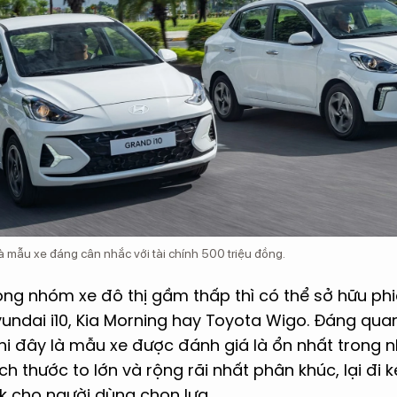
à mẫu xe đáng cân nhắc với tài chính 500 triệu đồng.
ong nhóm xe đô thị gầm thấp thì có thể sở hữu ph
undai i10, Kia Morning hay Toyota Wigo. Đáng qua
khi đây là mẫu xe được đánh giá là ổn nhất trong
ch thước to lớn và rộng rãi nhất phân khúc, lại đi 
 cho người dùng chọn lựa.