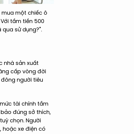
u mua một chiếc ô
Với tầm tiền 500
 qua sử dụng?".
ác nhà sản xuất
nâng cấp vòng đời
ố đông người tiêu
i mức tài chính tầm
bảo đúng sở thích,
tuỳ chọn. Người
, hoặc xe điện có