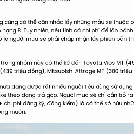
ng cũng có thể cân nhắc lấy những mẫu xe thuộc 
ạng B. Tuy nhiên, nếu tính cả chi phí để lăn bánh
có lẽ người mua sẽ phải chấp nhận lấy phiên bản t
 trong nhóm này có thể kể đến Toyota Vios MT (45
439 triệu đồng), Mitsubishi Attrage MT (380 triệu 
ữa đang được rất nhiều người tiêu dùng sử dụng
xe theo dạng trả góp. Người mua sẽ chỉ cần bỏ ra 
e + chi phí đăng ký, đăng kiểm) là có thể sở hữu n
ong muốn.