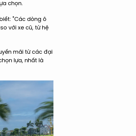
ựa chọn.
biết: "Các dòng ô
so với xe cũ, từ hệ
huyến mãi từ các đại
chọn lựa, nhất là