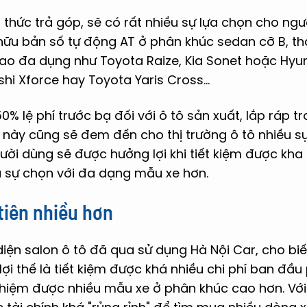
thức trả góp, sẽ có rất nhiều sự lựa chọn cho ng
 hữu bản số tự động AT ở phân khúc sedan cỡ B, t
o đa dụng như Toyota Raize, Kia Sonet hoặc Hyu
hi Xforce hay Toyota Yaris Cross...
0% lệ phí trước bạ đối với ô tô sản xuất, lắp ráp 
 này cũng sẽ đem đến cho thị trường ô tô nhiều sự
ười dùng sẽ được hưởng lợi khi tiết kiệm được kha 
 sự chọn với đa dạng mẫu xe hơn.
tiên nhiều hơn
iện salon ô tô đã qua sử dụng Hà Nội Car, cho biế
ợi thế là tiết kiệm được khá nhiều chi phí ban đầu 
 nghiệm được nhiều mẫu xe ở phân khúc cao hơn. Với 