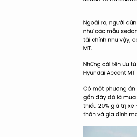
Ngoài ra, người dù
như các mẫu sedan h
tài chính như vậy, 
MT.
Những cái tên ưu tú
Hyundai Accent MT (
Có một phương án n
gần đây đó là mua 
thiểu 20% giá trị x
thân và gia đình m