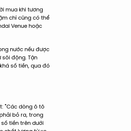
ười mua khi tương
hậm chí cũng có thể
ndai Venue hoặc
trong nước nếu được
 sôi động. Tận
khá số tiền, qua đó
t: "Các dòng ô tô
phải bỏ ra, trong
số tiền trên dưới