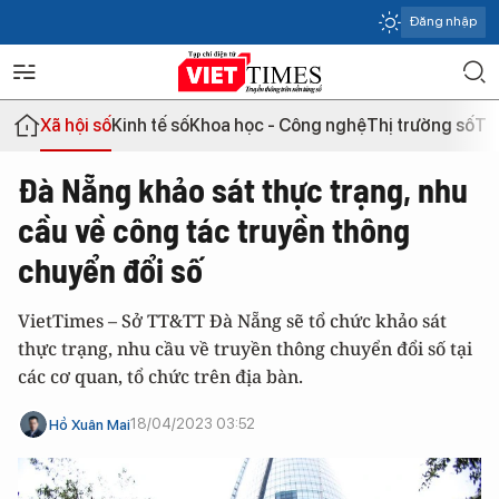
Đăng nhập
Xã hội số
Kinh tế số
Khoa học - Công nghệ
Thị trường số
Th
Đà Nẵng khảo sát thực trạng, nhu
cầu về công tác truyền thông
chuyển đổi số
VietTimes – Sở TT&TT Đà Nẵng sẽ tổ chức khảo sát
thực trạng, nhu cầu về truyền thông chuyển đổi số tại
các cơ quan, tổ chức trên địa bàn.
18/04/2023 03:52
Hồ Xuân Mai