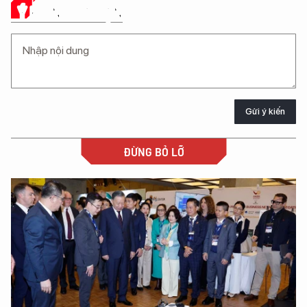
Ý KIẾN CỦA BẠN
Gửi ý kiến
ĐỪNG BỎ LỠ