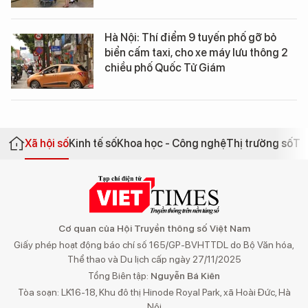
Hà Nội: Thí điểm 9 tuyến phố gỡ bỏ
biển cấm taxi, cho xe máy lưu thông 2
chiều phố Quốc Tử Giám
Xã hội số
Kinh tế số
Khoa học - Công nghệ
Thị trường số
Th
Cơ quan của Hội Truyền thông số Việt Nam
Giấy phép hoạt động báo chí số 165/GP-BVHTTDL do Bộ Văn hóa,
Thể thao và Du lịch cấp ngày 27/11/2025
Tổng Biên tập:
Nguyễn Bá Kiên
Tòa soạn: LK16-18, Khu đô thị Hinode Royal Park, xã Hoài Đức, Hà
Nội