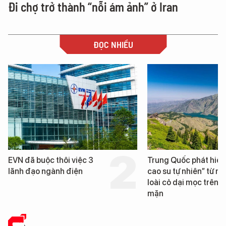
Đi chợ trở thành “nỗi ám ảnh” ở Iran
ĐỌC NHIỀU
Trung Quốc phát hiện “mỏ
Loạt dự án bất động 
cao su tự nhiên” từ một
Đà Nẵng sắp bị kiểm t
loài cỏ dại mọc trên đất
mặn